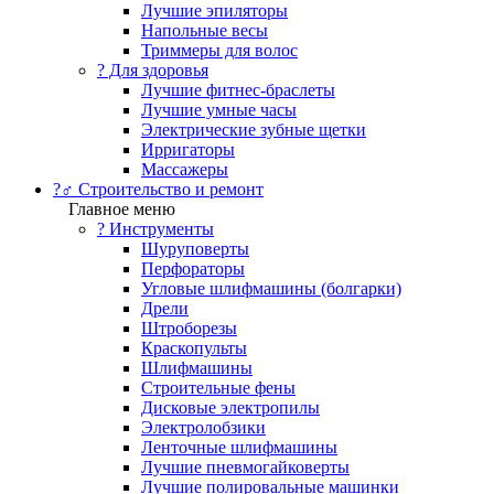
Лучшие эпиляторы
Напольные весы
Триммеры для волос
? Для здоровья
Лучшие фитнес-браслеты
Лучшие умные часы
Электрические зубные щетки
Ирригаторы
Массажеры
?‍♂️ Строительство и ремонт
Главное меню
?️ Инструменты
Шуруповерты
Перфораторы
Угловые шлифмашины (болгарки)
Дрели
Штроборезы
Краскопульты
Шлифмашины
Строительные фены
Дисковые электропилы
Электролобзики
Ленточные шлифмашины
Лучшие пневмогайковерты
Лучшие полировальные машинки