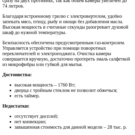
сразу на двух противнях, так как объём камеры увеличен до
74 литров.
Благодаря встроенному грилю с электровертелом, удобно
запекать мясо, птицу, рыбу и овощи без добавления масла.
Высокая мощность в считаные секунды разогревает духовой
шкаф до нужной температуры.
Безопасность обеспечена предусмотренным газ-контролем.
Управляется устройство при помощи поворотных
переключателей и электроподжига. Очистка камеры
совершается вручную, достаточно протереть эмаль салфеткой
из микрофибры или губкой для мытья.
Достоинства:
высокая мощность – 1760 Вт;
дверца с тройным стеклом не позволит обжечься;
есть таймер.
Недостатки:
отсутствует дисплей;
нет конвекции;
завышенная стоимость для данной модели – 28 тыс. р.