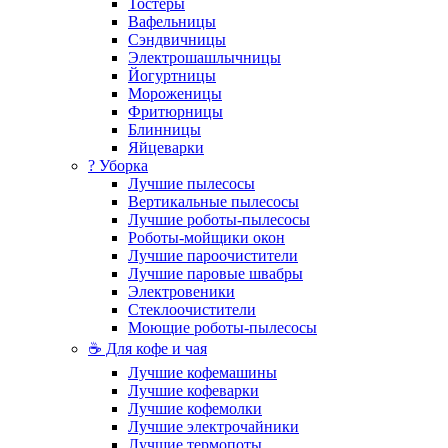
Тостеры
Вафельницы
Сэндвичницы
Электрошашлычницы
Йогуртницы
Мороженицы
Фритюрницы
Блинницы
Яйцеварки
? Уборка
Лучшие пылесосы
Вертикальные пылесосы
Лучшие роботы-пылесосы
Роботы-мойщики окон
Лучшие пароочистители
Лучшие паровые швабры
Электровеники
Стеклоочистители
Моющие роботы-пылесосы
☕ Для кофе и чая
Лучшие кофемашины
Лучшие кофеварки
Лучшие кофемолки
Лучшие электрочайники
Лучшие термопоты