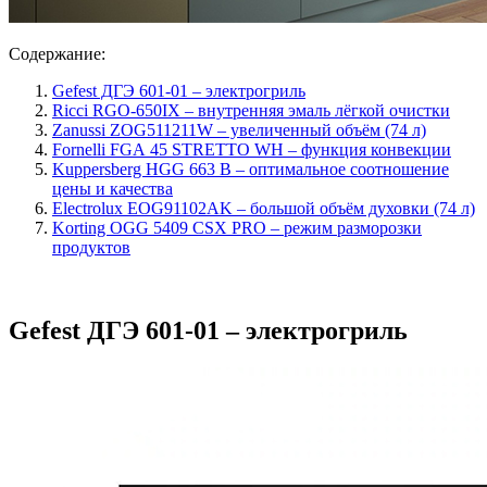
Содержание:
Gefest ДГЭ 601-01 – электрогриль
Ricci RGO-650IX – внутренняя эмаль лёгкой очистки
Zanussi ZOG511211W – увеличенный объём (74 л)
Fornelli FGА 45 STRETTO WH – функция конвекции
Kuppersberg HGG 663 B – оптимальное соотношение
цены и качества
Electrolux EOG91102AK – большой объём духовки (74 л)
Korting OGG 5409 CSX PRO – режим разморозки
продуктов
Gefest ДГЭ 601-01 – электрогриль