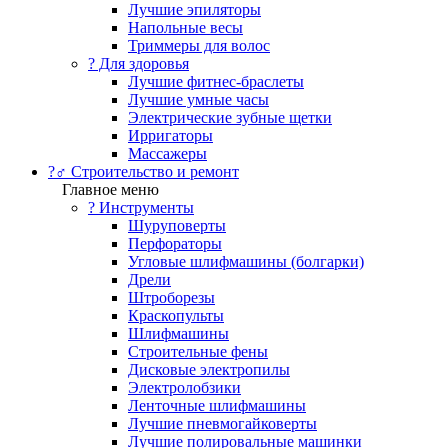
Лучшие эпиляторы
Напольные весы
Триммеры для волос
? Для здоровья
Лучшие фитнес-браслеты
Лучшие умные часы
Электрические зубные щетки
Ирригаторы
Массажеры
?‍♂️ Строительство и ремонт
Главное меню
?️ Инструменты
Шуруповерты
Перфораторы
Угловые шлифмашины (болгарки)
Дрели
Штроборезы
Краскопульты
Шлифмашины
Строительные фены
Дисковые электропилы
Электролобзики
Ленточные шлифмашины
Лучшие пневмогайковерты
Лучшие полировальные машинки