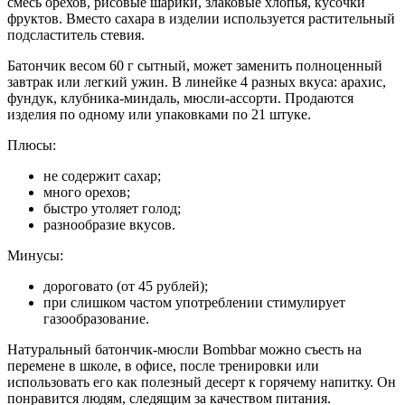
смесь орехов, рисовые шарики, злаковые хлопья, кусочки
фруктов. Вместо сахара в изделии используется растительный
подсластитель стевия.
Батончик весом 60 г сытный, может заменить полноценный
завтрак или легкий ужин. В линейке 4 разных вкуса: арахис,
фундук, клубника-миндаль, мюсли-ассорти. Продаются
изделия по одному или упаковками по 21 штуке.
Плюсы:
не содержит сахар;
много орехов;
быстро утоляет голод;
разнообразие вкусов.
Минусы:
дороговато (от 45 рублей);
при слишком частом употреблении стимулирует
газообразование.
Натуральный батончик-мюсли Bombbar можно съесть на
перемене в школе, в офисе, после тренировки или
использовать его как полезный десерт к горячему напитку. Он
понравится людям, следящим за качеством питания.