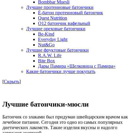
Bombbar Muesli
Лучшие протеиновые батончики
Ё-батон протеиновый батончик
Quest Nutrition
O12 батончик вафельный
Лучшие ореховые батончики
Be-Kind
Everyday Light
Nut&Go
Лучшие фруктовые батончики
R.A.W. Life
Bite Box
Дары Памира «Шелковица с Памира»
Какие батончики лучше покупать
[
Скрыть
]
Лучшие батончики-мюсли
Батончик со злаками был придуман швейцарским врачом как
лечебное питание. Сегодня это одно из самых популярных
диетических лакомств. Такие изделия вкусны и надолго
заряжают энергией.