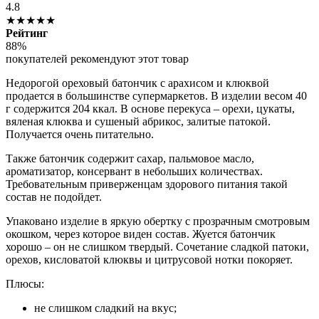
4.8
★★★★★
Рейтинг
88%
покупателей рекомендуют этот товар
Недорогой ореховый батончик с арахисом и клюквой
продается в большинстве супермаркетов. В изделии весом 40
г содержится 204 ккал. В основе перекуса – орехи, цукаты,
вяленая клюква и сушеный абрикос, залитые патокой.
Получается очень питательно.
Также батончик содержит сахар, пальмовое масло,
ароматизатор, консервант в небольших количествах.
Требовательным приверженцам здорового питания такой
состав не подойдет.
Упаковано изделие в яркую обертку с прозрачным смотровым
окошком, через которое виден состав. Жуется батончик
хорошо – он не слишком твердый. Сочетание сладкой патоки,
орехов, кисловатой клюквы и цитрусовой нотки покоряет.
Плюсы:
не слишком сладкий на вкус;