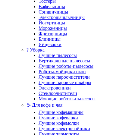
Тостеры
Вафельницы
Сэндвичницы
Электрошашлычницы
Йогуртницы
Мороженицы
Фритюрницы
Блинницы
Яйцеварки
? Уборка
Лучшие пылесосы
Вертикальные пылесосы
Лучшие роботы-пылесосы
Роботы-мойщики окон
Лучшие пароочистители
Лучшие паровые швабры
Электровеники
Стеклоочистители
Моющие роботы-пылесосы
☕ Для кофе и чая
Лучшие кофемашины
Лучшие кофеварки
Лучшие кофемолки
Лучшие электрочайники
Лучшие термопоты